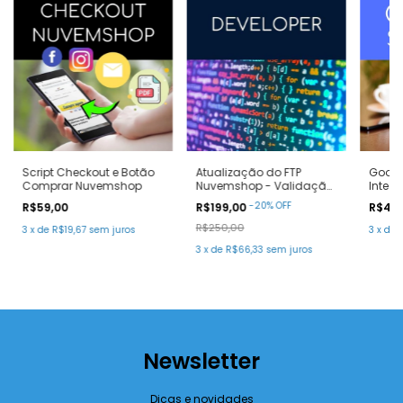
Script Checkout e Botão
Atualização do FTP
Googl
Comprar Nuvemshop
Nuvemshop - Validação
Integ
de Usuários
com M
-
20
%
OFF
R$59,00
R$199,00
R$45
R$250,00
3
x
de
R$19,67
sem juros
3
x
de
3
x
de
R$66,33
sem juros
Newsletter
Dicas e novidades