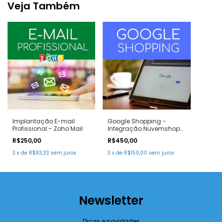
Veja Também
Implantação E-mail
Google Shopping -
Profissional - Zoho Mail
Integração Nuvemshop
com Merchants Center
R$250,00
R$450,00
3
x
de
R$83,33
sem juros
3
x
de
R$150,00
sem juros
Newsletter
Dicas e novidades