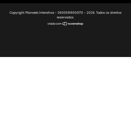
Copyright Planweb Interativa - 06305919000170 - 2026. Todos os direitos
reservados.