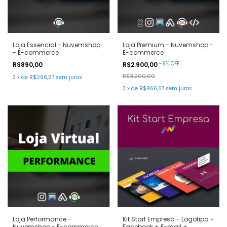
Loja Essencial - Nuvemshop
Loja Premium - Nuvemshop -
- E-commerce
E-commerce
-
9
%
OFF
R$890,00
R$2.900,00
R$3.200,00
3
x
de
R$296,67
sem juros
3
x
de
R$966,67
sem juros
Loja Performance -
Kit Start Empresa - Logotipo +
Nuvemshop - E-commerce
Facebook + E-mail +