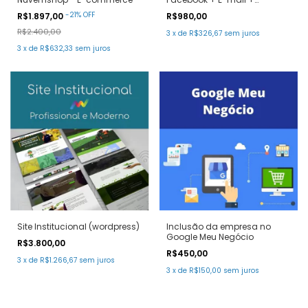
Domínio + Cartão de Visita
-
21
%
OFF
R$1.897,00
R$980,00
R$2.400,00
3
x
de
R$326,67
sem juros
3
x
de
R$632,33
sem juros
Site Institucional (wordpress)
Inclusão da empresa no
Google Meu Negócio
R$3.800,00
R$450,00
3
x
de
R$1.266,67
sem juros
3
x
de
R$150,00
sem juros