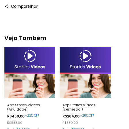
Compartilhar
Veja Também
App Stories Vídeos
App Stories Vídeos
(Anuidade)
(semestral)
-
22
%
OFF
-
25
%
OFF
R$459,00
R$264,00
R$588,00
R$350,00