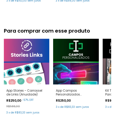
3
x
de
R$153,00
sem juros
3
x
de
R$88,00
sem juros
Para comprar com esse produto
App Stories - Carrossel
App Campos
Kit T
de Links (Anuidade)
Personalizados
Para L
(Anuidade)
-
57
%
OFF
R$250,00
R$250,00
R$99
R$588,00
3
x
de
R$83,33
sem juros
3
x
de
3
x
de
R$83,33
sem juros