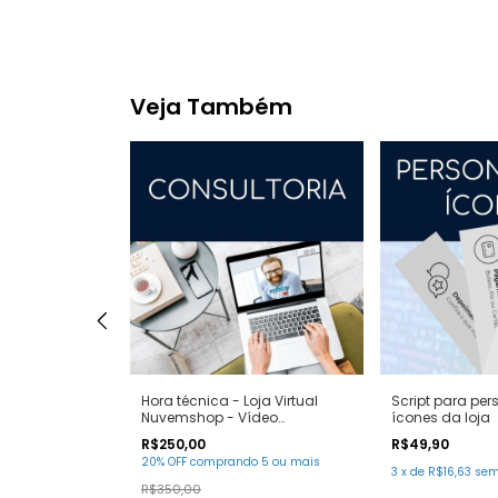
Veja Também
FTP
Hora técnica - Loja Virtual
Script para per
alidação de
Nuvemshop - Vídeo
ícones da loja
chamada ao vivo
FF
R$250,00
R$49,90
20% OFF
comprando 5 ou mais
3
x
de
R$16,63
sem
R$350,00
 juros