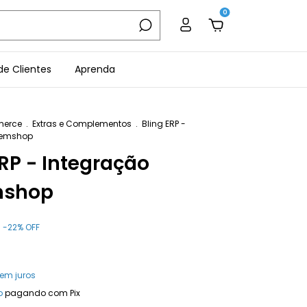
0
e Clientes
Aprenda
erce
.
Extras e Complementos
.
Bling ERP -
vemshop
ERP - Integração
shop
-
22
%
OFF
em juros
o
pagando com Pix