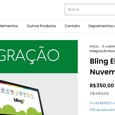
plementos
Outros Produtos
Contato
Depoimentos d
Início
.
E-comm
Integração Nu
Bling 
Nuvem
R$350,00
R$450,00
3
x de
R$116,67
s
10% de descont