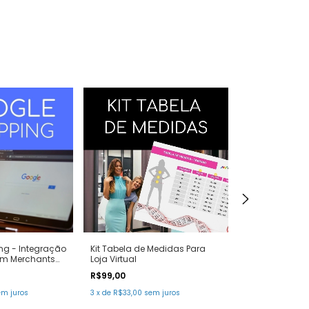
ng - Integração
Kit Tabela de Medidas Para
Banner para loj
m Merchants
Loja Virtual
commerce Nu
R$99,00
R$150,00
20% OFF
compran
em juros
3
x
de
R$33,00
sem juros
R$180,00