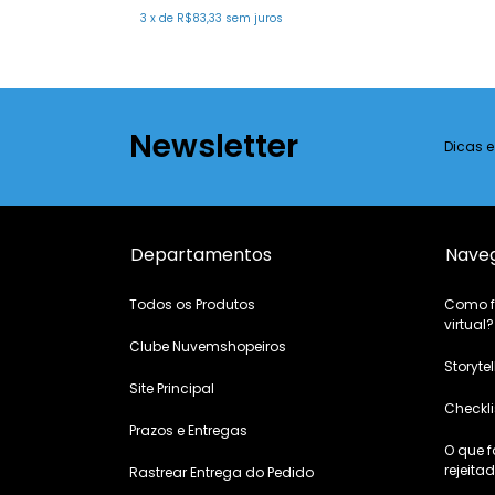
3
x
de
R$83,33
sem juros
Newsletter
Dicas 
Departamentos
Nave
Todos os Produtos
Como fa
virtual?
Clube Nuvemshopeiros
Storytel
Site Principal
Checkli
Prazos e Entregas
O que 
rejeita
Rastrear Entrega do Pedido