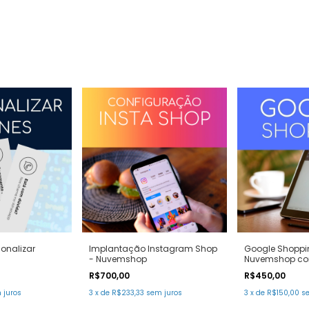
sonalizar
Implantação Instagram Shop
Google Shoppi
- Nuvemshop
Nuvemshop co
Center
R$700,00
R$450,00
 juros
3
x
de
R$233,33
sem juros
3
x
de
R$150,00
s