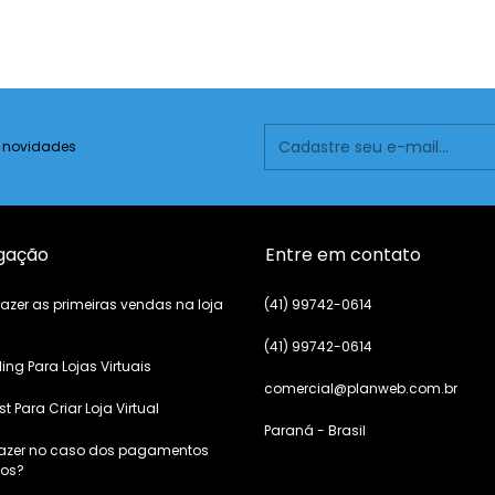
e novidades
gação
Entre em contato
zer as primeiras vendas na loja
(41) 99742-0614
(41) 99742-0614
ling Para Lojas Virtuais
comercial@planweb.com.br
st Para Criar Loja Virtual
Paraná - Brasil
fazer no caso dos pagamentos
dos?